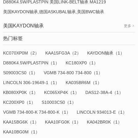
D880K4.5W/PLASTPIN 美国LINK-BELT轴承 MA1219
美国KAYDON轴承,德国ASKUBAL轴承,美国BWC轴承
美国KAYDON轴承
更多
热门标签
KC070XP0M（2）
KAA15FG3A（2）
KAYDON轴承（1）
D880K4.5W/PLASTPIN（1）
KC180XP0（1）
S09003CS0（1）
VGMB 734-800 734-800（1）
LINCOLN 306-19649-1（1）
KA035BR6M（1）
KB080XP0K（1）
KC065XP4K（1）
DAS12-38A-4（1）
KC200XP0（1）
S10003CS0（1）
VGMB 734-800-K 734-800-K（1）
LINCOLN 934013-E（1）
KAA15BG6K（1）
KAA10FG0K（1）
KA042BR0K（1）
KAA10BG0M（1）