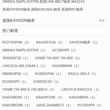
D880K4.5W/PLASTPIN 美国LINK-BELT轴承 MA1219
美国KAYDON轴承,德国ASKUBAL轴承,美国BWC轴承
美国KAYDON轴承
更多
热门标签
KC070XP0M（2）
KAA15FG3A（2）
KAYDON轴承（1）
D880K4.5W/PLASTPIN（1）
KC180XP0（1）
S09003CS0（1）
VGMB 734-800 734-800（1）
LINCOLN 306-19649-1（1）
KA035BR6M（1）
KB080XP0K（1）
KC065XP4K（1）
DAS12-38A-4（1）
KC200XP0（1）
S10003CS0（1）
VGMB 734-800-K 734-800-K（1）
LINCOLN 934013-E（1）
KAA15BG6K（1）
KAA10FG0K（1）
KA042BR0K（1）
KAA10BG0M（1）
DAS5-20AABEC3（1）
KC250XP0（1）