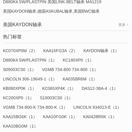
D880K4.5W/PLASTPIN 美国LINK-BELT轴承 MA1219
美国KAYDON轴承,德国ASKUBAL轴承,美国BWC轴承
美国KAYDON轴承
更多
热门标签
KC070XP0M（2）
KAA15FG3A（2）
KAYDON轴承（1）
D880K4.5W/PLASTPIN（1）
KC180XP0（1）
S09003CS0（1）
VGMB 734-800 734-800（1）
LINCOLN 306-19649-1（1）
KA035BR6M（1）
KB080XP0K（1）
KC065XP4K（1）
DAS12-38A-4（1）
KC200XP0（1）
S10003CS0（1）
VGMB 734-800-K 734-800-K（1）
LINCOLN 934013-E（1）
KAA15BG6K（1）
KAA10FG0K（1）
KA042BR0K（1）
KAA10BG0M（1）